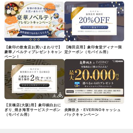
【象印の飲食店お買いまわりで】
【梅田店用】象印食堂ディナー限
豪華ノベルティプレゼントキャン
定クーポン（モバイル用）
ペーン！
【京橋店(大阪)用】象印銀白おに
ぎり_焼き海苔サービスクーポン
炎舞炊き・EVERINOキャッシュ
（モバイル用）
バックキャンペーン