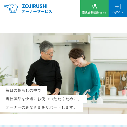
新規会員登録
ログイン
（無料）
毎月抽選で
名様に
円分
のQUOカードプレゼント！
新規会員登録（無料）
毎日の暮らしの中で
ログイン
当社製品を快適にお使いいただくために、
オーナーのみなさまをサポートします。
※新規会員登録または追加製品登録をいただいた方が対象です
※オーナーサービスは日本国内にお住まいの個人の方向けサービスとなります