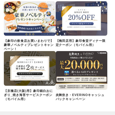
【象印の飲食店お買いまわりで】
【梅田店用】象印食堂ディナー限
豪華ノベルティプレゼントキャン
定クーポン（モバイル用）
ペーン！
【京橋店(大阪)用】象印銀白おに
ぎり_焼き海苔サービスクーポン
炎舞炊き・EVERINOキャッシュ
（モバイル用）
バックキャンペーン