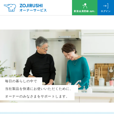
新規会員登録
ログイン
（無料）
毎月抽選で
名様に
円分
のQUOカードプレゼント！
新規会員登録（無料）
毎日の暮らしの中で
ログイン
当社製品を快適にお使いいただくために、
オーナーのみなさまをサポートします。
※新規会員登録または追加製品登録をいただいた方が対象です
※オーナーサービスは日本国内にお住まいの個人の方向けサービスとなります