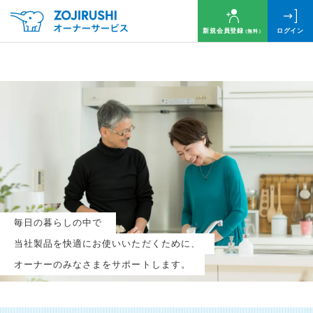
新規会員登録
ログイン
（無料）
毎月抽選で
名様に
円分
のQUOカードプレゼント！
新規会員登録（無料）
毎日の暮らしの中で
ログイン
当社製品を快適にお使いいただくために、
オーナーのみなさまをサポートします。
※新規会員登録または追加製品登録をいただいた方が対象です
※オーナーサービスは日本国内にお住まいの個人の方向けサービスとなります