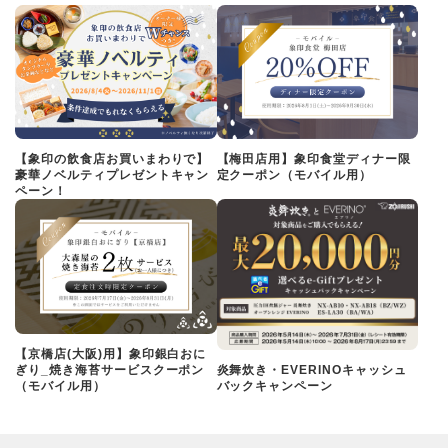
【象印の飲食店お買いまわりで】
【梅田店用】象印食堂ディナー限
豪華ノベルティプレゼントキャン
定クーポン（モバイル用）
ペーン！
【京橋店(大阪)用】象印銀白おに
ぎり_焼き海苔サービスクーポン
炎舞炊き・EVERINOキャッシュ
（モバイル用）
バックキャンペーン