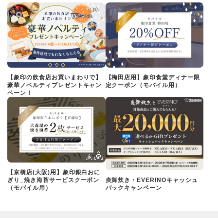
【象印の飲食店お買いまわりで】
【梅田店用】象印食堂ディナー限
豪華ノベルティプレゼントキャン
定クーポン（モバイル用）
ペーン！
【京橋店(大阪)用】象印銀白おに
ぎり_焼き海苔サービスクーポン
炎舞炊き・EVERINOキャッシュ
（モバイル用）
バックキャンペーン