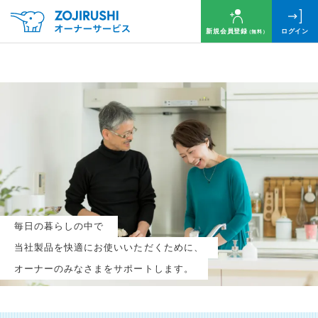
新規会員登録
ログイン
（無料）
毎月抽選で
名様に
円分
のQUOカードプレゼント！
新規会員登録（無料）
毎日の暮らしの中で
ログイン
当社製品を快適にお使いいただくために、
オーナーのみなさまをサポートします。
※新規会員登録または追加製品登録をいただいた方が対象です
※オーナーサービスは日本国内にお住まいの個人の方向けサービスとなります