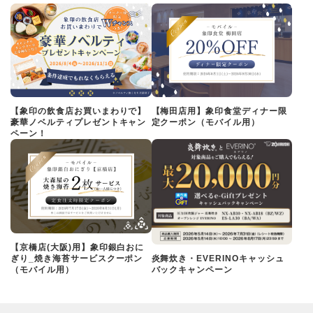
【象印の飲食店お買いまわりで】
【梅田店用】象印食堂ディナー限
豪華ノベルティプレゼントキャン
定クーポン（モバイル用）
ペーン！
【京橋店(大阪)用】象印銀白おに
ぎり_焼き海苔サービスクーポン
炎舞炊き・EVERINOキャッシュ
（モバイル用）
バックキャンペーン