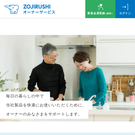
新規会員登録
ログイン
（無料）
毎月抽選で
名様に
円分
のQUOカードプレゼント！
新規会員登録（無料）
毎日の暮らしの中で
ログイン
当社製品を快適にお使いいただくために、
オーナーのみなさまをサポートします。
※新規会員登録または追加製品登録をいただいた方が対象です
※オーナーサービスは日本国内にお住まいの個人の方向けサービスとなります