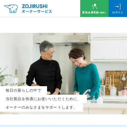
新規会員登録
ログイン
（無料）
毎月抽選で
名様に
円分
のQUOカードプレゼント！
新規会員登録（無料）
毎日の暮らしの中で
ログイン
当社製品を快適にお使いいただくために、
オーナーのみなさまをサポートします。
※新規会員登録または追加製品登録をいただいた方が対象です
※オーナーサービスは日本国内にお住まいの個人の方向けサービスとなります