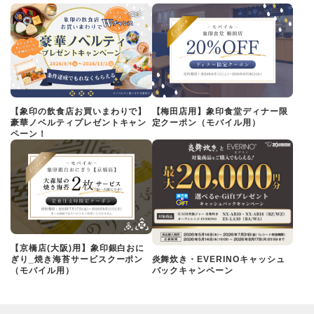
【象印の飲食店お買いまわりで】
【梅田店用】象印食堂ディナー限
豪華ノベルティプレゼントキャン
定クーポン（モバイル用）
ペーン！
【京橋店(大阪)用】象印銀白おに
ぎり_焼き海苔サービスクーポン
炎舞炊き・EVERINOキャッシュ
（モバイル用）
バックキャンペーン