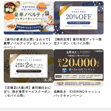
【象印の飲食店お買いまわりで】
【梅田店用】象印食堂ディナー限
豪華ノベルティプレゼントキャン
定クーポン（モバイル用）
ペーン！
【京橋店(大阪)用】象印銀白おに
ぎり_焼き海苔サービスクーポン
炎舞炊き・EVERINOキャッシュ
（モバイル用）
バックキャンペーン