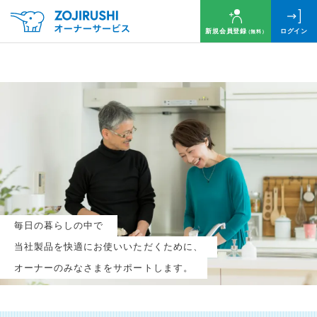
新規会員登録
ログイン
（無料）
毎月抽選で
名様に
円分
のQUOカードプレゼント！
新規会員登録（無料）
毎日の暮らしの中で
ログイン
当社製品を快適にお使いいただくために、
オーナーのみなさまをサポートします。
※新規会員登録または追加製品登録をいただいた方が対象です
※オーナーサービスは日本国内にお住まいの個人の方向けサービスとなります