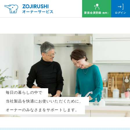
新規会員登録
ログイン
（無料）
毎月抽選で
名様に
円分
のQUOカードプレゼント！
新規会員登録（無料）
毎日の暮らしの中で
ログイン
当社製品を快適にお使いいただくために、
オーナーのみなさまをサポートします。
※新規会員登録または追加製品登録をいただいた方が対象です
※オーナーサービスは日本国内にお住まいの個人の方向けサービスとなります