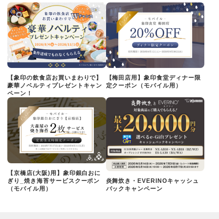
【象印の飲食店お買いまわりで】
【梅田店用】象印食堂ディナー限
豪華ノベルティプレゼントキャン
定クーポン（モバイル用）
ペーン！
【京橋店(大阪)用】象印銀白おに
ぎり_焼き海苔サービスクーポン
炎舞炊き・EVERINOキャッシュ
（モバイル用）
バックキャンペーン