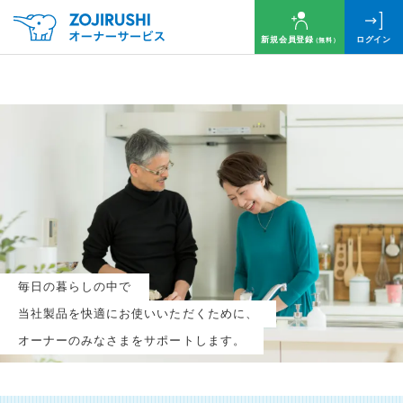
新規会員登録
ログイン
（無料）
毎月抽選で
名様に
円分
のQUOカードプレゼント！
新規会員登録（無料）
毎日の暮らしの中で
ログイン
当社製品を快適にお使いいただくために、
オーナーのみなさまをサポートします。
※新規会員登録または追加製品登録をいただいた方が対象です
※オーナーサービスは日本国内にお住まいの個人の方向けサービスとなります