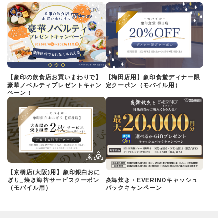
【象印の飲食店お買いまわりで】
【梅田店用】象印食堂ディナー限
豪華ノベルティプレゼントキャン
定クーポン（モバイル用）
ペーン！
【京橋店(大阪)用】象印銀白おに
ぎり_焼き海苔サービスクーポン
炎舞炊き・EVERINOキャッシュ
（モバイル用）
バックキャンペーン