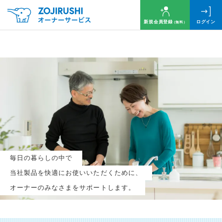
新規会員登録
ログイン
（無料）
毎月抽選で
名様に
円分
のQUOカードプレゼント！
新規会員登録（無料）
毎日の暮らしの中で
ログイン
当社製品を快適にお使いいただくために、
オーナーのみなさまをサポートします。
※新規会員登録または追加製品登録をいただいた方が対象です
※オーナーサービスは日本国内にお住まいの個人の方向けサービスとなります