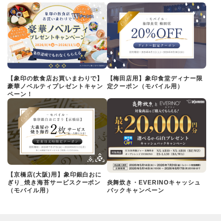
【象印の飲食店お買いまわりで】
【梅田店用】象印食堂ディナー限
豪華ノベルティプレゼントキャン
定クーポン（モバイル用）
ペーン！
【京橋店(大阪)用】象印銀白おに
ぎり_焼き海苔サービスクーポン
炎舞炊き・EVERINOキャッシュ
（モバイル用）
バックキャンペーン