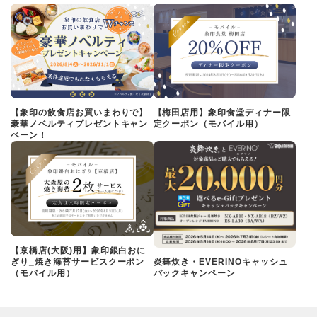
【象印の飲食店お買いまわりで】
【梅田店用】象印食堂ディナー限
豪華ノベルティプレゼントキャン
定クーポン（モバイル用）
ペーン！
【京橋店(大阪)用】象印銀白おに
ぎり_焼き海苔サービスクーポン
炎舞炊き・EVERINOキャッシュ
（モバイル用）
バックキャンペーン