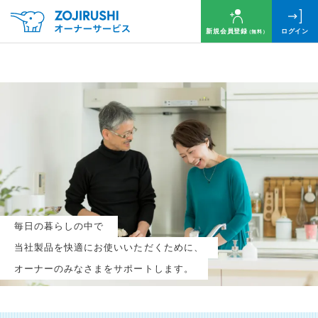
新規会員登録
ログイン
（無料）
毎月抽選で
名様に
円分
のQUOカードプレゼント！
新規会員登録（無料）
毎日の暮らしの中で
ログイン
当社製品を快適にお使いいただくために、
オーナーのみなさまをサポートします。
※新規会員登録または追加製品登録をいただいた方が対象です
※オーナーサービスは日本国内にお住まいの個人の方向けサービスとなります