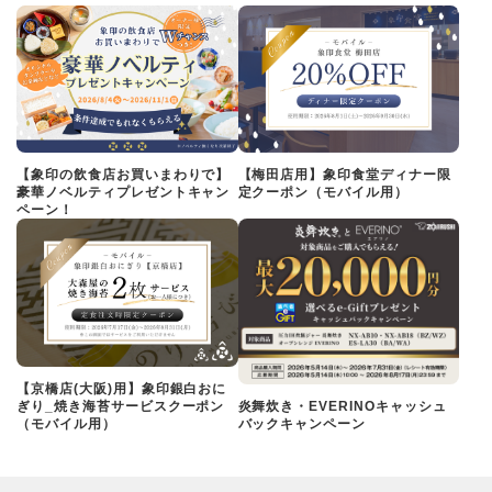
【象印の飲食店お買いまわりで】
【梅田店用】象印食堂ディナー限
豪華ノベルティプレゼントキャン
定クーポン（モバイル用）
ペーン！
【京橋店(大阪)用】象印銀白おに
ぎり_焼き海苔サービスクーポン
炎舞炊き・EVERINOキャッシュ
（モバイル用）
バックキャンペーン