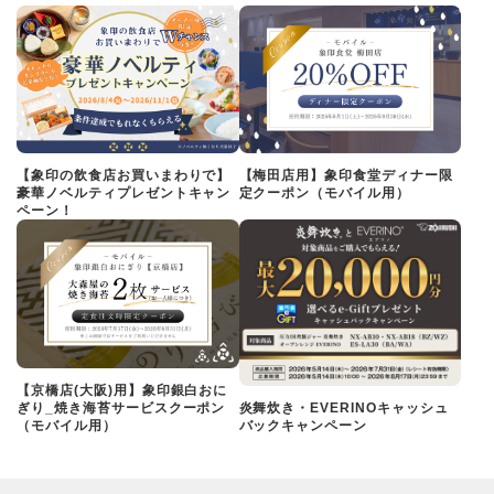
【象印の飲食店お買いまわりで】
【梅田店用】象印食堂ディナー限
豪華ノベルティプレゼントキャン
定クーポン（モバイル用）
ペーン！
【京橋店(大阪)用】象印銀白おに
ぎり_焼き海苔サービスクーポン
炎舞炊き・EVERINOキャッシュ
（モバイル用）
バックキャンペーン