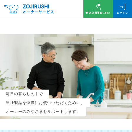
新規会員登録
ログイン
（無料）
毎月抽選で
名様に
円分
のQUOカードプレゼント！
新規会員登録（無料）
毎日の暮らしの中で
ログイン
当社製品を快適にお使いいただくために、
オーナーのみなさまをサポートします。
※新規会員登録または追加製品登録をいただいた方が対象です
※オーナーサービスは日本国内にお住まいの個人の方向けサービスとなります