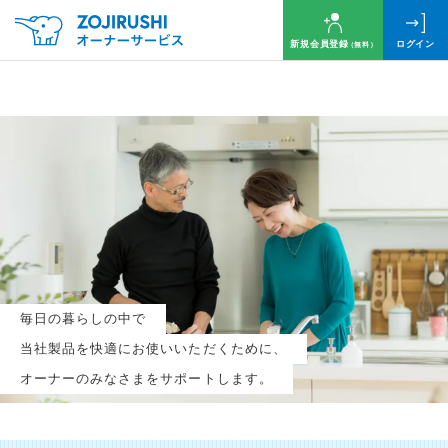
新規会員登録
ログイン
（無料）
毎月抽選で
名様に
円分
のQUOカードプレゼント！
新規会員登録（無料）
毎日の暮らしの中で
ログイン
当社製品を快適にお使いいただくために、
オーナーのみなさまをサポートします。
※新規会員登録または追加製品登録をいただいた方が対象です
※オーナーサービスは日本国内にお住まいの個人の方向けサービスとなります