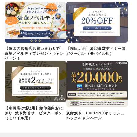
【象印の飲食店お買いまわりで】
【梅田店用】象印食堂ディナー限
豪華ノベルティプレゼントキャン
定クーポン（モバイル用）
ペーン！
【京橋店(大阪)用】象印銀白おに
ぎり_焼き海苔サービスクーポン
炎舞炊き・EVERINOキャッシュ
（モバイル用）
バックキャンペーン