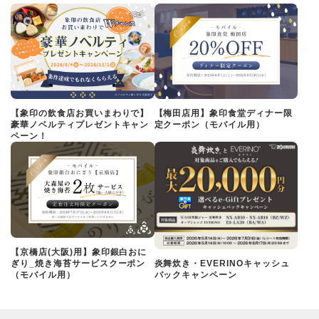
【象印の飲食店お買いまわりで】
【梅田店用】象印食堂ディナー限
豪華ノベルティプレゼントキャン
定クーポン（モバイル用）
ペーン！
【京橋店(大阪)用】象印銀白おに
ぎり_焼き海苔サービスクーポン
炎舞炊き・EVERINOキャッシュ
（モバイル用）
バックキャンペーン