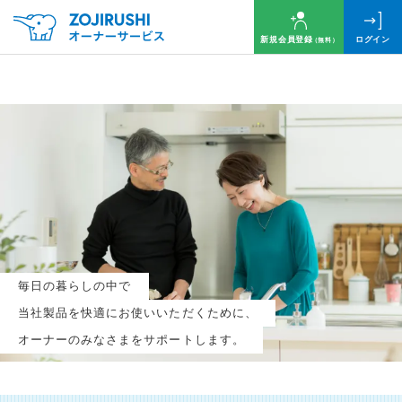
新規会員登録
ログイン
（無料）
毎月抽選で
名様に
円分
のQUOカードプレゼント！
新規会員登録（無料）
毎日の暮らしの中で
ログイン
当社製品を快適にお使いいただくために、
オーナーのみなさまをサポートします。
※新規会員登録または追加製品登録をいただいた方が対象です
※オーナーサービスは日本国内にお住まいの個人の方向けサービスとなります