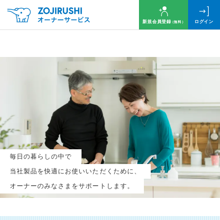
新規会員登録
ログイン
（無料）
毎月抽選で
名様に
円分
のQUOカードプレゼント！
新規会員登録（無料）
毎日の暮らしの中で
ログイン
当社製品を快適にお使いいただくために、
オーナーのみなさまをサポートします。
※新規会員登録または追加製品登録をいただいた方が対象です
※オーナーサービスは日本国内にお住まいの個人の方向けサービスとなります