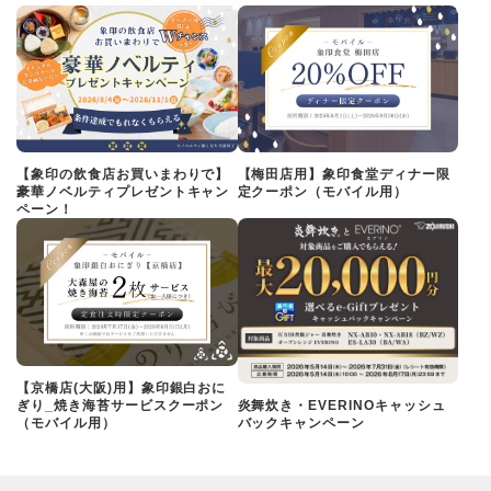
【象印の飲食店お買いまわりで】
【梅田店用】象印食堂ディナー限
豪華ノベルティプレゼントキャン
定クーポン（モバイル用）
ペーン！
【京橋店(大阪)用】象印銀白おに
ぎり_焼き海苔サービスクーポン
炎舞炊き・EVERINOキャッシュ
（モバイル用）
バックキャンペーン