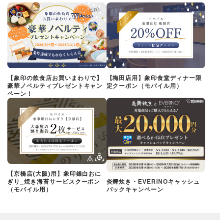
【象印の飲食店お買いまわりで】
【梅田店用】象印食堂ディナー限
豪華ノベルティプレゼントキャン
定クーポン（モバイル用）
ペーン！
【京橋店(大阪)用】象印銀白おに
ぎり_焼き海苔サービスクーポン
炎舞炊き・EVERINOキャッシュ
（モバイル用）
バックキャンペーン