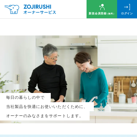
新規会員登録
ログイン
（無料）
毎月抽選で
名様に
円分
のQUOカードプレゼント！
新規会員登録（無料）
毎日の暮らしの中で
ログイン
当社製品を快適にお使いいただくために、
オーナーのみなさまをサポートします。
※新規会員登録または追加製品登録をいただいた方が対象です
※オーナーサービスは日本国内にお住まいの個人の方向けサービスとなります