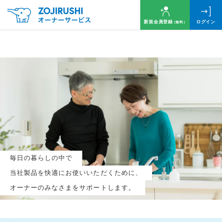
新規会員登録
ログイン
（無料）
毎月抽選で
名様に
円分
のQUOカードプレゼント！
新規会員登録（無料）
毎日の暮らしの中で
ログイン
当社製品を快適にお使いいただくために、
オーナーのみなさまをサポートします。
※新規会員登録または追加製品登録をいただいた方が対象です
※オーナーサービスは日本国内にお住まいの個人の方向けサービスとなります