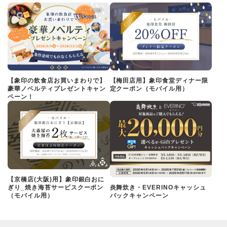
【象印の飲食店お買いまわりで】
【梅田店用】象印食堂ディナー限
豪華ノベルティプレゼントキャン
定クーポン（モバイル用）
ペーン！
【京橋店(大阪)用】象印銀白おに
ぎり_焼き海苔サービスクーポン
炎舞炊き・EVERINOキャッシュ
（モバイル用）
バックキャンペーン