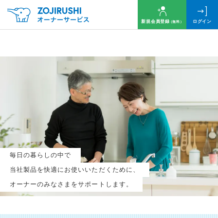
新規会員登録
ログイン
（無料）
毎月抽選で
名様に
円分
のQUOカードプレゼント！
新規会員登録（無料）
毎日の暮らしの中で
ログイン
当社製品を快適にお使いいただくために、
オーナーのみなさまをサポートします。
※新規会員登録または追加製品登録をいただいた方が対象です
※オーナーサービスは日本国内にお住まいの個人の方向けサービスとなります