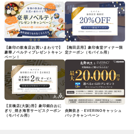
【象印の飲食店お買いまわりで】
【梅田店用】象印食堂ディナー限
豪華ノベルティプレゼントキャン
定クーポン（モバイル用）
ペーン！
【京橋店(大阪)用】象印銀白おに
ぎり_焼き海苔サービスクーポン
炎舞炊き・EVERINOキャッシュ
（モバイル用）
バックキャンペーン