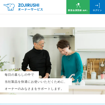
新規会員登録
ログイン
（無料）
毎月抽選で
名様に
円分
のQUOカードプレゼント！
新規会員登録（無料）
毎日の暮らしの中で
ログイン
当社製品を快適にお使いいただくために、
オーナーのみなさまをサポートします。
※新規会員登録または追加製品登録をいただいた方が対象です
※オーナーサービスは日本国内にお住まいの個人の方向けサービスとなります