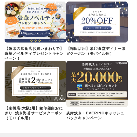
【象印の飲食店お買いまわりで】
【梅田店用】象印食堂ディナー限
豪華ノベルティプレゼントキャン
定クーポン（モバイル用）
ペーン！
【京橋店(大阪)用】象印銀白おに
ぎり_焼き海苔サービスクーポン
炎舞炊き・EVERINOキャッシュ
（モバイル用）
バックキャンペーン