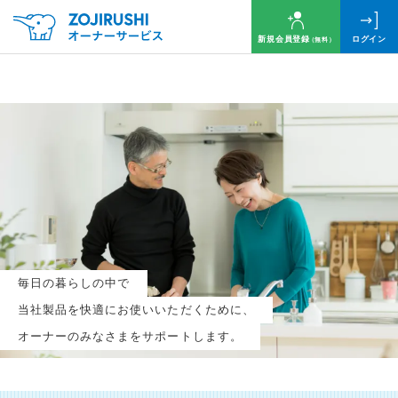
新規会員登録
ログイン
（無料）
毎月抽選で
名様に
円分
のQUOカードプレゼント！
新規会員登録（無料）
毎日の暮らしの中で
ログイン
当社製品を快適にお使いいただくために、
オーナーのみなさまをサポートします。
※新規会員登録または追加製品登録をいただいた方が対象です
※オーナーサービスは日本国内にお住まいの個人の方向けサービスとなります