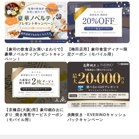
【象印の飲食店お買いまわりで】
【梅田店用】象印食堂ディナー限
豪華ノベルティプレゼントキャン
定クーポン（モバイル用）
ペーン！
【京橋店(大阪)用】象印銀白おに
ぎり_焼き海苔サービスクーポン
炎舞炊き・EVERINOキャッシュ
（モバイル用）
バックキャンペーン