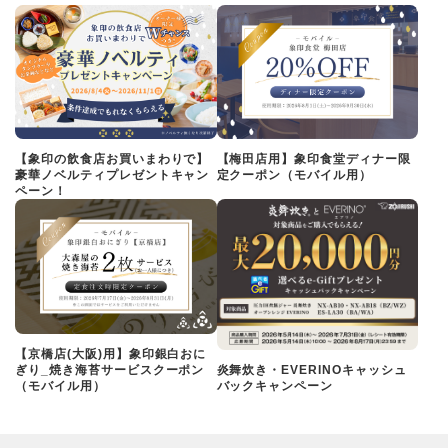
【象印の飲食店お買いまわりで】
【梅田店用】象印食堂ディナー限
豪華ノベルティプレゼントキャン
定クーポン（モバイル用）
ペーン！
【京橋店(大阪)用】象印銀白おに
ぎり_焼き海苔サービスクーポン
炎舞炊き・EVERINOキャッシュ
（モバイル用）
バックキャンペーン