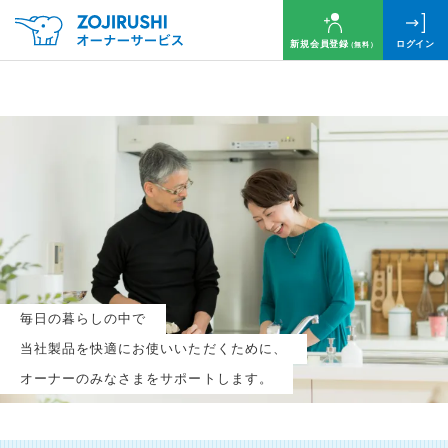
新規会員登録
ログイン
（無料）
毎月抽選で
名様に
円分
のQUOカードプレゼント！
新規会員登録（無料）
毎日の暮らしの中で
ログイン
当社製品を快適にお使いいただくために、
オーナーのみなさまをサポートします。
※新規会員登録または追加製品登録をいただいた方が対象です
※オーナーサービスは日本国内にお住まいの個人の方向けサービスとなります