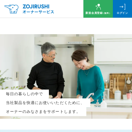
新規会員登録
ログイン
（無料）
毎月抽選で
名様に
円分
のQUOカードプレゼント！
新規会員登録（無料）
毎日の暮らしの中で
ログイン
当社製品を快適にお使いいただくために、
オーナーのみなさまをサポートします。
※新規会員登録または追加製品登録をいただいた方が対象です
※オーナーサービスは日本国内にお住まいの個人の方向けサービスとなります