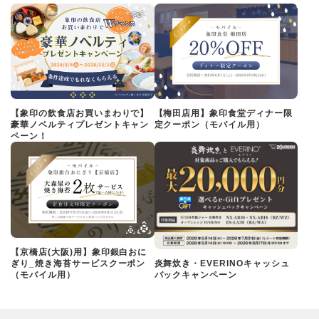
【象印の飲食店お買いまわりで】
【梅田店用】象印食堂ディナー限
豪華ノベルティプレゼントキャン
定クーポン（モバイル用）
ペーン！
【京橋店(大阪)用】象印銀白おに
ぎり_焼き海苔サービスクーポン
炎舞炊き・EVERINOキャッシュ
（モバイル用）
バックキャンペーン