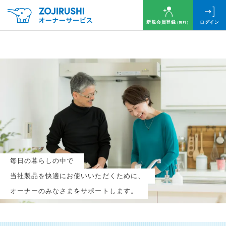
新規会員登録
ログイン
（無料）
毎月抽選で
名様に
円分
のQUOカードプレゼント！
新規会員登録（無料）
毎日の暮らしの中で
ログイン
当社製品を快適にお使いいただくために、
オーナーのみなさまをサポートします。
※新規会員登録または追加製品登録をいただいた方が対象です
※オーナーサービスは日本国内にお住まいの個人の方向けサービスとなります