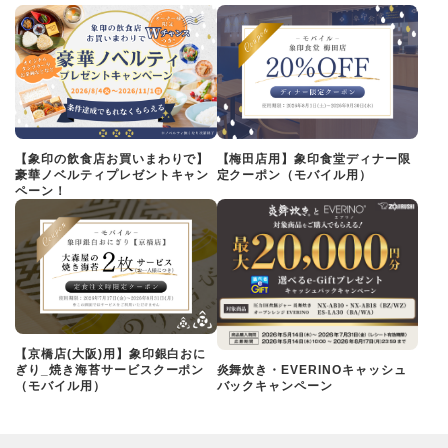
【象印の飲食店お買いまわりで】
【梅田店用】象印食堂ディナー限
豪華ノベルティプレゼントキャン
定クーポン（モバイル用）
ペーン！
【京橋店(大阪)用】象印銀白おに
ぎり_焼き海苔サービスクーポン
炎舞炊き・EVERINOキャッシュ
（モバイル用）
バックキャンペーン