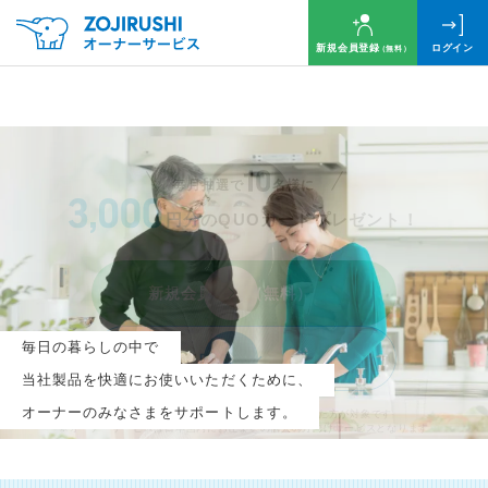
新規会員登録
ログイン
（無料）
毎月抽選で
名様に
円分
のQUOカードプレゼント！
新規会員登録（無料）
毎日の暮らしの中で
ログイン
当社製品を快適にお使いいただくために、
オーナーのみなさまをサポートします。
※新規会員登録または追加製品登録をいただいた方が対象です
※オーナーサービスは日本国内にお住まいの個人の方向けサービスとなります