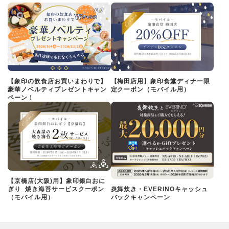
【象印の飲食店お買いまわりで】
【梅田店用】象印食堂ディナー限
豪華ノベルティプレゼントキャン
定クーポン（モバイル用）
ペーン！
【京橋店(大阪)用】象印銀白おに
ぎり_焼き海苔サービスクーポン
炎舞炊き・EVERINOキャッシュ
（モバイル用）
バックキャンペーン