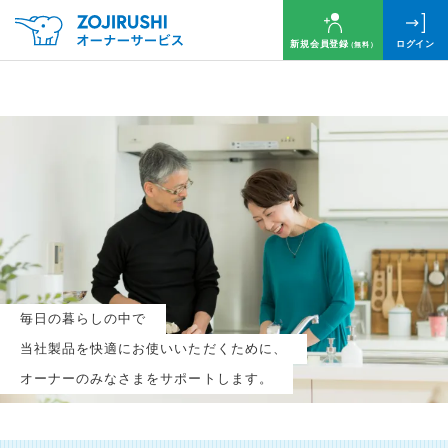
新規会員登録
ログイン
（無料）
毎月抽選で
名様に
円分
のQUOカードプレゼント！
新規会員登録（無料）
毎日の暮らしの中で
ログイン
当社製品を快適にお使いいただくために、
オーナーのみなさまをサポートします。
※新規会員登録または追加製品登録をいただいた方が対象です
※オーナーサービスは日本国内にお住まいの個人の方向けサービスとなります