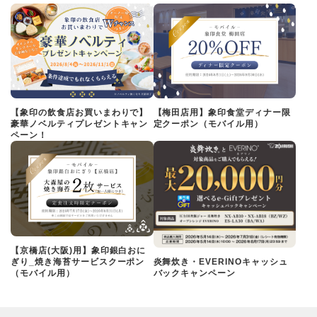
【象印の飲食店お買いまわりで】
【梅田店用】象印食堂ディナー限
豪華ノベルティプレゼントキャン
定クーポン（モバイル用）
ペーン！
【京橋店(大阪)用】象印銀白おに
ぎり_焼き海苔サービスクーポン
炎舞炊き・EVERINOキャッシュ
（モバイル用）
バックキャンペーン