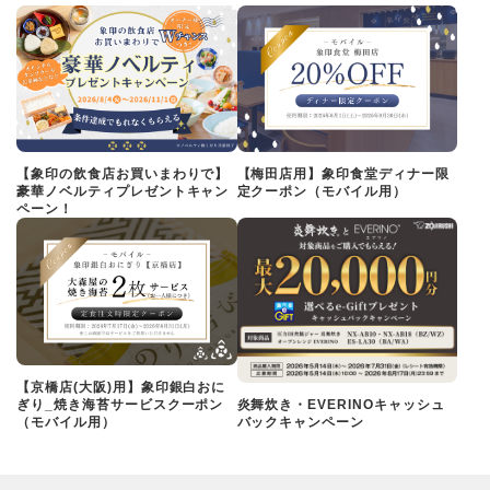
【象印の飲食店お買いまわりで】
【梅田店用】象印食堂ディナー限
豪華ノベルティプレゼントキャン
定クーポン（モバイル用）
ペーン！
【京橋店(大阪)用】象印銀白おに
ぎり_焼き海苔サービスクーポン
炎舞炊き・EVERINOキャッシュ
（モバイル用）
バックキャンペーン