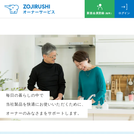
新規会員登録
ログイン
（無料）
毎月抽選で
名様に
円分
のQUOカードプレゼント！
新規会員登録（無料）
毎日の暮らしの中で
ログイン
当社製品を快適にお使いいただくために、
オーナーのみなさまをサポートします。
※新規会員登録または追加製品登録をいただいた方が対象です
※オーナーサービスは日本国内にお住まいの個人の方向けサービスとなります