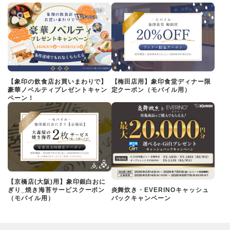
【象印の飲食店お買いまわりで】
【梅田店用】象印食堂ディナー限
豪華ノベルティプレゼントキャン
定クーポン（モバイル用）
ペーン！
【京橋店(大阪)用】象印銀白おに
ぎり_焼き海苔サービスクーポン
炎舞炊き・EVERINOキャッシュ
（モバイル用）
バックキャンペーン