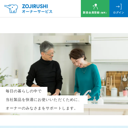
新規会員登録
ログイン
（無料）
毎月抽選で
名様に
円分
のQUOカードプレゼント！
新規会員登録（無料）
毎日の暮らしの中で
ログイン
当社製品を快適にお使いいただくために、
オーナーのみなさまをサポートします。
※新規会員登録または追加製品登録をいただいた方が対象です
※オーナーサービスは日本国内にお住まいの個人の方向けサービスとなります