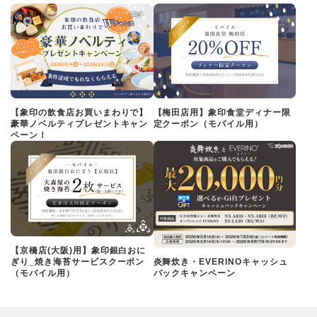
【象印の飲食店お買いまわりで】
【梅田店用】象印食堂ディナー限
豪華ノベルティプレゼントキャン
定クーポン（モバイル用）
ペーン！
【京橋店(大阪)用】象印銀白おに
ぎり_焼き海苔サービスクーポン
炎舞炊き・EVERINOキャッシュ
（モバイル用）
バックキャンペーン