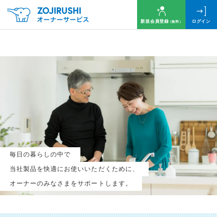
新規会員登録
ログイン
（無料）
毎月抽選で
名様に
円分
のQUOカードプレゼント！
新規会員登録（無料）
毎日の暮らしの中で
ログイン
当社製品を快適にお使いいただくために、
オーナーのみなさまをサポートします。
※新規会員登録または追加製品登録をいただいた方が対象です
※オーナーサービスは日本国内にお住まいの個人の方向けサービスとなります