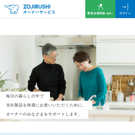
新規会員登録
ログイン
（無料）
毎月抽選で
名様に
円分
のQUOカードプレゼント！
新規会員登録（無料）
毎日の暮らしの中で
ログイン
当社製品を快適にお使いいただくために、
オーナーのみなさまをサポートします。
※新規会員登録または追加製品登録をいただいた方が対象です
※オーナーサービスは日本国内にお住まいの個人の方向けサービスとなります