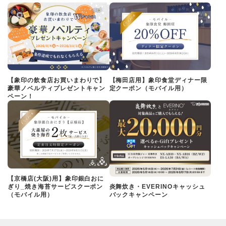
【象印の飲食店お買いまわりで】
【梅田店用】象印食堂ディナー限
豪華ノベルティプレゼントキャン
定クーポン（モバイル用）
ペーン！
【京橋店(大阪)用】象印銀白おに
ぎり_焼き海苔サービスクーポン
炎舞炊き・EVERINOキャッシュ
（モバイル用）
バックキャンペーン