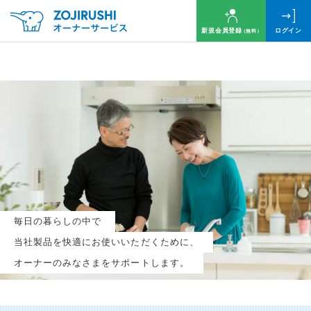
新規会員登録
ログイン
（無料）
毎月抽選で
名様に
円分
のQUOカードプレゼント！
新規会員登録（無料）
毎日の暮らしの中で
ログイン
当社製品を快適にお使いいただくために、
オーナーのみなさまをサポートします。
※新規会員登録または追加製品登録をいただいた方が対象です
※オーナーサービスは日本国内にお住まいの個人の方向けサービスとなります