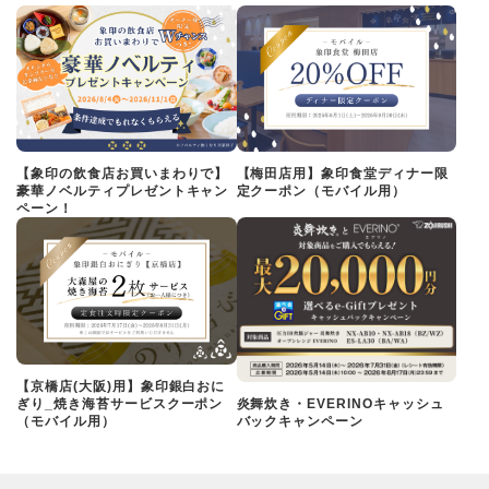
【象印の飲食店お買いまわりで】
【梅田店用】象印食堂ディナー限
豪華ノベルティプレゼントキャン
定クーポン（モバイル用）
ペーン！
【京橋店(大阪)用】象印銀白おに
ぎり_焼き海苔サービスクーポン
炎舞炊き・EVERINOキャッシュ
（モバイル用）
バックキャンペーン