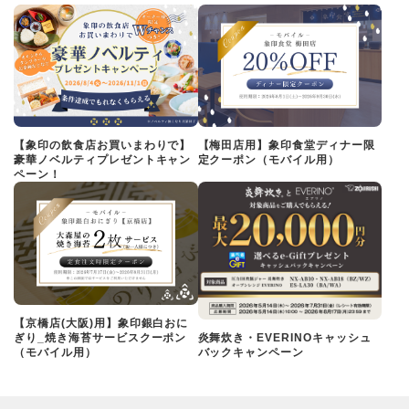
【象印の飲食店お買いまわりで】
【梅田店用】象印食堂ディナー限
豪華ノベルティプレゼントキャン
定クーポン（モバイル用）
ペーン！
【京橋店(大阪)用】象印銀白おに
ぎり_焼き海苔サービスクーポン
炎舞炊き・EVERINOキャッシュ
（モバイル用）
バックキャンペーン