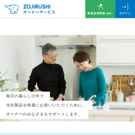
新規会員登録
ログイン
（無料）
毎月抽選で
名様に
円分
のQUOカードプレゼント！
新規会員登録（無料）
毎日の暮らしの中で
ログイン
当社製品を快適にお使いいただくために、
オーナーのみなさまをサポートします。
※新規会員登録または追加製品登録をいただいた方が対象です
※オーナーサービスは日本国内にお住まいの個人の方向けサービスとなります