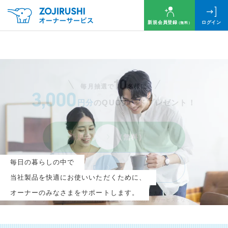
新規会員登録
ログイン
（無料）
毎月抽選で
名様に
円分
のQUOカードプレゼント！
新規会員登録（無料）
毎日の暮らしの中で
ログイン
当社製品を快適にお使いいただくために、
オーナーのみなさまをサポートします。
※新規会員登録または追加製品登録をいただいた方が対象です
※オーナーサービスは日本国内にお住まいの個人の方向けサービスとなります