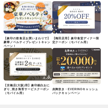
【象印の飲食店お買いまわりで】
【梅田店用】象印食堂ディナー限
豪華ノベルティプレゼントキャン
定クーポン（モバイル用）
ペーン！
【京橋店(大阪)用】象印銀白おに
ぎり_焼き海苔サービスクーポン
炎舞炊き・EVERINOキャッシュ
（モバイル用）
バックキャンペーン