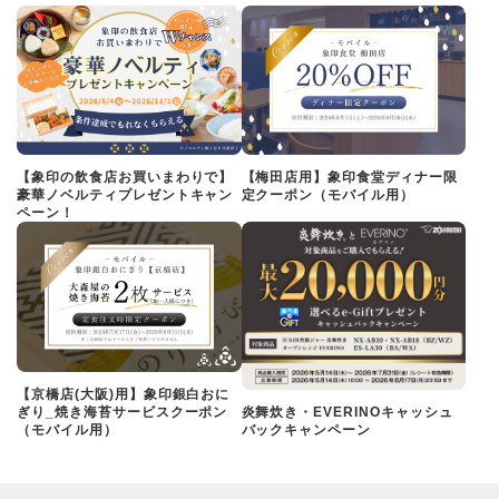
【象印の飲食店お買いまわりで】
【梅田店用】象印食堂ディナー限
豪華ノベルティプレゼントキャン
定クーポン（モバイル用）
ペーン！
【京橋店(大阪)用】象印銀白おに
ぎり_焼き海苔サービスクーポン
炎舞炊き・EVERINOキャッシュ
（モバイル用）
バックキャンペーン