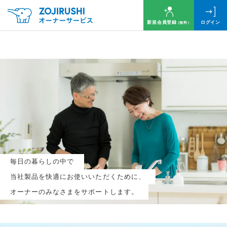
新規会員登録
ログイン
（無料）
毎月抽選で
名様に
円分
のQUOカードプレゼント！
新規会員登録（無料）
毎日の暮らしの中で
ログイン
当社製品を快適にお使いいただくために、
オーナーのみなさまをサポートします。
※新規会員登録または追加製品登録をいただいた方が対象です
※オーナーサービスは日本国内にお住まいの個人の方向けサービスとなります