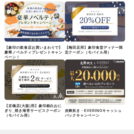
【象印の飲食店お買いまわりで】
【梅田店用】象印食堂ディナー限
豪華ノベルティプレゼントキャン
定クーポン（モバイル用）
ペーン！
【京橋店(大阪)用】象印銀白おに
ぎり_焼き海苔サービスクーポン
炎舞炊き・EVERINOキャッシュ
（モバイル用）
バックキャンペーン