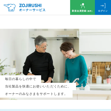
新規会員登録
ログイン
（無料）
毎月抽選で
名様に
円分
のQUOカードプレゼント！
新規会員登録（無料）
毎日の暮らしの中で
ログイン
当社製品を快適にお使いいただくために、
オーナーのみなさまをサポートします。
※新規会員登録または追加製品登録をいただいた方が対象です
※オーナーサービスは日本国内にお住まいの個人の方向けサービスとなります