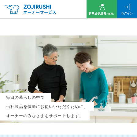
新規会員登録
ログイン
（無料）
毎月抽選で
名様に
円分
のQUOカードプレゼント！
新規会員登録（無料）
毎日の暮らしの中で
ログイン
当社製品を快適にお使いいただくために、
オーナーのみなさまをサポートします。
※新規会員登録または追加製品登録をいただいた方が対象です
※オーナーサービスは日本国内にお住まいの個人の方向けサービスとなります