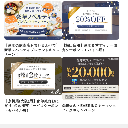
【象印の飲食店お買いまわりで】
【梅田店用】象印食堂ディナー限
豪華ノベルティプレゼントキャン
定クーポン（モバイル用）
ペーン！
【京橋店(大阪)用】象印銀白おに
ぎり_焼き海苔サービスクーポン
炎舞炊き・EVERINOキャッシュ
（モバイル用）
バックキャンペーン