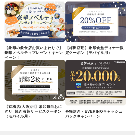
【象印の飲食店お買いまわりで】
【梅田店用】象印食堂ディナー限
豪華ノベルティプレゼントキャン
定クーポン（モバイル用）
ペーン！
【京橋店(大阪)用】象印銀白おに
ぎり_焼き海苔サービスクーポン
炎舞炊き・EVERINOキャッシュ
（モバイル用）
バックキャンペーン