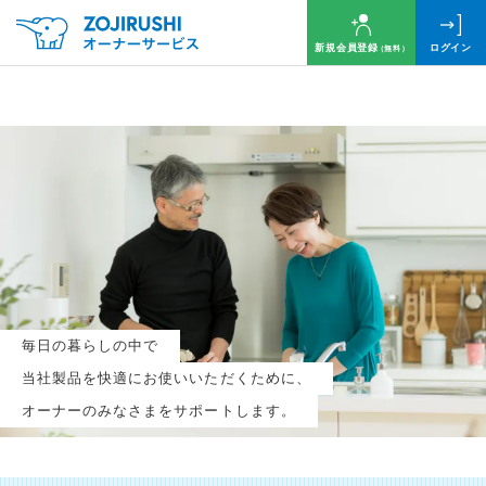
新規会員登録
ログイン
（無料）
毎月抽選で
名様に
円分
のQUOカードプレゼント！
新規会員登録（無料）
毎日の暮らしの中で
ログイン
当社製品を快適にお使いいただくために、
オーナーのみなさまをサポートします。
※新規会員登録または追加製品登録をいただいた方が対象です
※オーナーサービスは日本国内にお住まいの個人の方向けサービスとなります