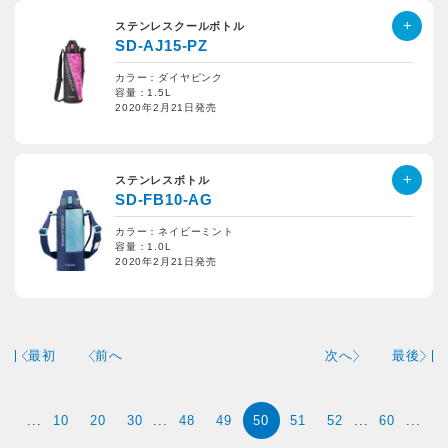
ステンレスクールボトル
SD-AJ15-PZ
カラー：ダイヤピンク
容量：1.5L
2020年2月21日発売
ステンレスボトル
SD-FB10-AG
カラー：ネイビーミント
容量：1.0L
2020年2月21日発売
最初
前へ
次へ
最後
...
10
20
30
...
48
49
50
51
52
...
60
...