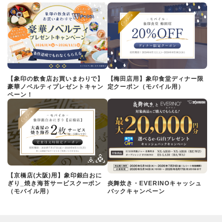
【象印の飲食店お買いまわりで】
【梅田店用】象印食堂ディナー限
豪華ノベルティプレゼントキャン
定クーポン（モバイル用）
ペーン！
【京橋店(大阪)用】象印銀白おに
ぎり_焼き海苔サービスクーポン
炎舞炊き・EVERINOキャッシュ
（モバイル用）
バックキャンペーン