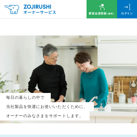
新規会員登録
ログイン
（無料）
毎月抽選で
名様に
円分
のQUOカードプレゼント！
新規会員登録（無料）
毎日の暮らしの中で
ログイン
当社製品を快適にお使いいただくために、
オーナーのみなさまをサポートします。
※新規会員登録または追加製品登録をいただいた方が対象です
※オーナーサービスは日本国内にお住まいの個人の方向けサービスとなります