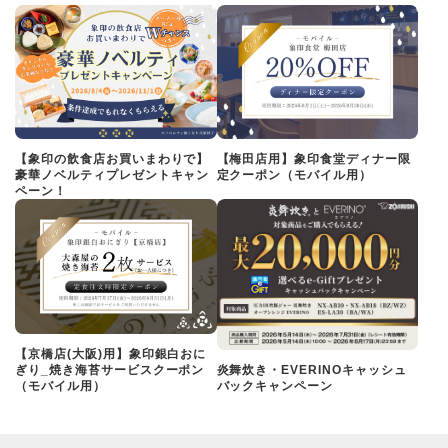
【象印の飲食店お買いまわりで】
【梅田店用】象印食堂ディナー限
豪華ノベルティプレゼントキャン
定クーポン（モバイル用）
ペーン！
【京橋店(大阪)用】象印銀白おに
ぎり_焼き海苔サービスクーポン
炎舞炊き・EVERINOキャッシュ
（モバイル用）
バックキャンペーン