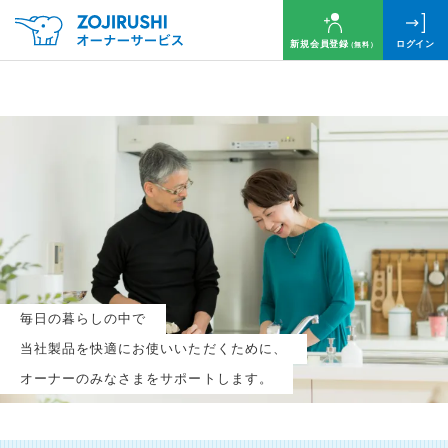
新規会員登録
ログイン
（無料）
毎月抽選で
名様に
円分
のQUOカードプレゼント！
新規会員登録（無料）
毎日の暮らしの中で
ログイン
当社製品を快適にお使いいただくために、
オーナーのみなさまをサポートします。
※新規会員登録または追加製品登録をいただいた方が対象です
※オーナーサービスは日本国内にお住まいの個人の方向けサービスとなります