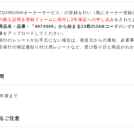
OJIRUSHIオーナーサービス」の登録を行い（既にオーナー登
の購入証明を登録フォームに添付し2年保証への申し込み
をされた
商品名・品番・「4974305」から始まる13桁のJANコード
のいず
像をアップロードしてください。
発行のレシートがお手元にない場合は、発送元からの通知、必要
店発行の保証書貼り付け用レシートなど、受け取り日と商品がわ
間
3年後まで
るご注意