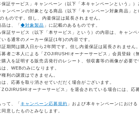
2年保証サービス」キャンペーン（以下「本キャンペーンという」）
キャンペーンの対象となる商品（以下「キャンペーン対象商品」と
容のものです。但し、内釜保証は延長されません。
商品は、「
◆対象製品
」に記載のあるものです。
る保証サービス（以下「本サービス」という）の内容は、キャンペ
いる通常のメーカー保証(1年)の内容です。
保証期間は購入日から2年間です。但し内釜保証は延長されません
募者ご本人による「ZOJIRUSHIオーナーサービス」会員登録（
ご購入を証明する販売店発行のレシート、領収書等の画像が必要で
法は、WEBのみになります。
び権利の譲渡はできません。
合は、応募を取り消させていだだく場合がございます。
ZOJIRUSHIオーナーサービス」を退会されている場合には、
もって、「
キャンペーン応募規約
」および本キャンペーンにおける
に同意したものとみなします。