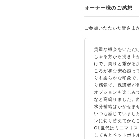
オーナー様のご感想
ご参加いただいた皆さま
貴重な機会をいただ
しゃる方から湧き上
げで、周りと繋がる
ころが和む安心感っ
りも柔らかな印象で
り感覚で、保護者が
オプションも楽しみ
なと高鳴りました。
水分補給はかかせま
いつも感じていまし
ンに切り替えてから
OL世代はミニマリ
してもとペットボト