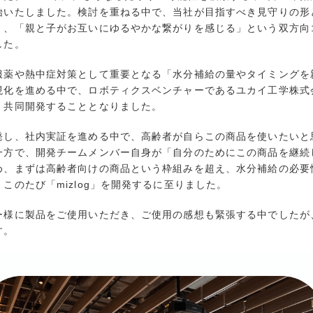
始いたしました。検討を重ねる中で、当社が目指すべき見守りの形
く、「親と子がお互いにゆるやかな繋がりを感じる」という双方向
した。
服薬や熱中症対策として重要となる「水分補給の量やタイミングを
現化を進める中で、ロボティクスベンチャーであるユカイ工学株式
、共同開発することとなりました。
発し、社内実証を進める中で、高齢者が自らこの商品を使いたいと
一方で、開発チームメンバー自身が「自分のためにこの商品を継続
め、まずは高齢者向けの商品という枠組みを超え、水分補給の必要
このたび「mizlog」を開発するに至りました。
ー様に製品をご使用いただき、ご使用の感想も緊張する中でしたが
す。