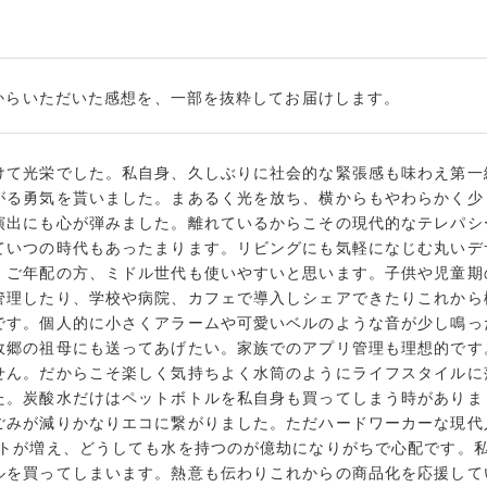
からいただいた感想を、一部を抜粋してお届けします。
けて光栄でした。私自身、久しぶりに社会的な緊張感も味わえ第一
がる勇気を貰いました。まあるく光を放ち、横からもやわらかく少
演出にも心が弾みました。離れているからこその現代的なテレパシ
ていつの時代もあったまります。リビングにも気軽になじむ丸いデ
、ご年配の方、ミドル世代も使いやすいと思います。子供や児童期
管理したり、学校や病院、カフェで導入しシェアできたりこれから
です。個人的に小さくアラームや可愛いベルのような音が少し鳴っ
故郷の祖母にも送ってあげたい。家族でのアプリ管理も理想的です
せん。だからこそ楽しく気持ちよく水筒のようにライフスタイルに
た。炭酸水だけはペットボトルを私自身も買ってしまう時がありま
ごみが減りかなりエコに繋がりました。ただハードワーカーな現代
ストが増え、どうしても水を持つのが億劫になりがちで心配です。
ルを買ってしまいます。熱意も伝わりこれからの商品化を応援して