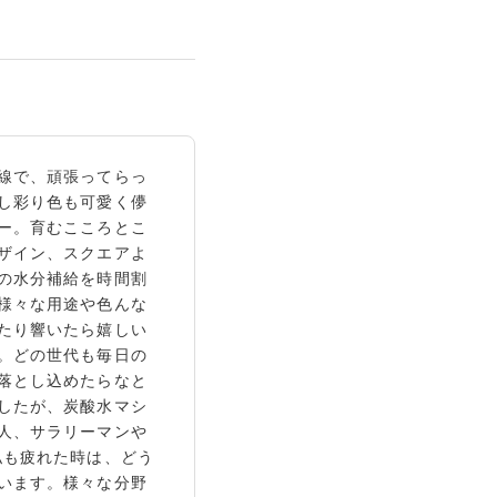
線で、頑張ってらっ
し彩り色も可愛く儚
ー。育むこころとこ
ザイン、スクエアよ
の水分補給を時間割
様々な用途や色んな
たり響いたら嬉しい
。どの世代も毎日の
落とし込めたらなと
したが、炭酸水マシ
人、サラリーマンや
私も疲れた時は、どう
います。様々な分野