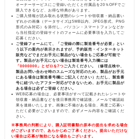
オーナーサービスにご登録いただくと付属品を20％OFFでご
購入できるなど、お得な特典があります。
ご購入情報が読み取れる状態のレシートや領収書・納品書い
ずれかの画像（データサイズは5MB以内、JPEG形式、PNG
形式のみ対応）を添付し、パソコン・スマートフォンなどか
ら当社指定の登録サイトのフォームに必要事項を入力してご
応募ください。
ご登録フォームにて、「ご登録の際に製造番号が必要」とい
う以下の案内が表示されますが、予約販売・インターネット
販売などでまだお手元に製品がない場合もご応募が可能で
す。製品がお手元にない場合は製造番号入力欄には
「0000000」とゼロを7つ
ご入力ください。（修理点検や、
製品お問い合わせ時のスムーズな対応のため、製品がお手元
にある場合は製造番号欄にご記入ください）ただし、製造番
号に紐づいたアフター対応ができないため、お手元に製品が
ある場合は必ずご登録ください。
WEB応募の場合は、必要事項がすべて記載されたレシートや
領収書・納品書などを後日事務局で確認後、メールで確認結
果を連絡いたします。画像に不備がある場合、再度ご応募い
ただく必要がございますので、必ずメール内容をご確認くだ
さい。
※事務局の判断により、購入証明書類の原本の提出を求める場合
がございますので、あらかじめご了承ください。提出いただけな
い場合は応募が無効になる場合もございます。