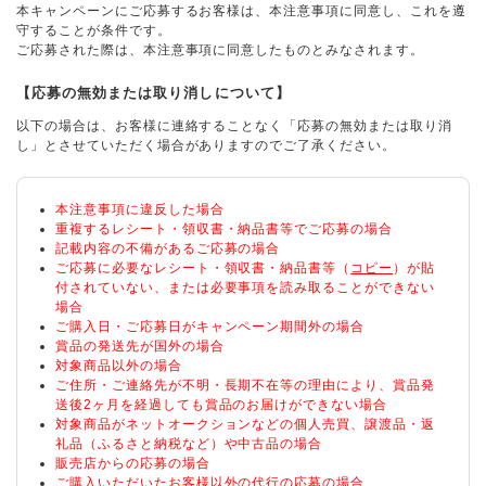
本キャンペーンにご応募するお客様は、本注意事項に同意し、これを遵
守することが条件です。
ご応募された際は、本注意事項に同意したものとみなされます。
【応募の無効または取り消しについて】
以下の場合は、お客様に連絡することなく「応募の無効または取り消
し」とさせていただく場合がありますのでご了承ください。
本注意事項に違反した場合
重複するレシート・領収書・納品書等でご応募の場合
記載内容の不備があるご応募の場合
ご応募に必要なレシート・領収書・納品書等（
コピー
）が貼
付されていない、または必要事項を読み取ることができない
場合
ご購入日・ご応募日がキャンペーン期間外の場合
賞品の発送先が国外の場合
対象商品以外の場合
ご住所・ご連絡先が不明・長期不在等の理由により、賞品発
送後2ヶ月を経過しても賞品のお届けができない場合
対象商品がネットオークションなどの個人売買、譲渡品・返
礼品（ふるさと納税など）や中古品の場合
販売店からの応募の場合
ご購入いただいたお客様以外の代行の応募の場合