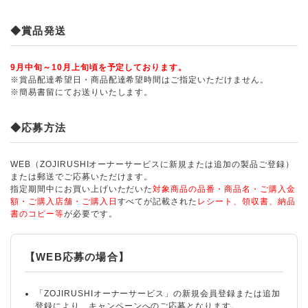
◆賞品発送
9月中旬～10月上旬頃を予定しております。
※賞品配達希望日・商品配達希望時間はご指定いただけません。
※簡易書留にてお送りいたします。
◆応募方法
WEB（ZOJIRUSHIオーナーサービスに新規または追加の製品ご登録）
または郵送でご応募いただけます。
指定期間中にお買い上げいただいた
対象商品の品番・商品名・ご購入金
額・ご購入店舗・ご購入日
すべてが記載された
レシート、領収書、納品
書のコピー等
が必要です。
【WEB応募の場合】
「ZOJIRUSHIオーナーサービス」の新規会員登録または追加
登録により、キャンペーンへのご応募となります。