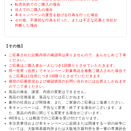
転売目的でのご購入の場合
法人でのご購入の場合
本キャンペーンの運営を妨げる行為を行った場合
その他、不適切な行為を行った、または不正な応募と当社が
判断した場合
【その他】
ご応募された記載内容の確認等は承りませんので、あらかじめご了承
ください。
ご応募はご購入者お一人につき1回限りとさせていただきます。
同一世帯（住所）でキャンペーン対象商品を複数ご購入された場合で
もご応募は1住所につき1回限りとさせていただきます。
個別の応募状況および確認状況のお問い合わせにはお答えしかねます
のでご了承ください。
賞品の換金、譲渡、内容の変更はできません。
賞品の交換返金、返品などには応じかねます。
象印の社員および関係者、また、ご家族のご応募はご遠慮ください。
本キャンペーンは、予告なく変更・終了する場合がございます。ま
た、賞品の内容に関しても変更する場合がございます。
WEBもしくは郵送でのご応募を受け付けております。
本注意事項および本キャンペーンに起因または関連する一切の紛争に
ついては、大阪簡易裁判所または大阪地方裁判所を第一審の専属的合