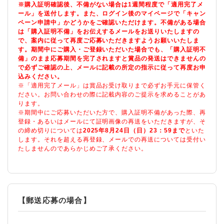
※購入証明確認後、不備がない場合は1週間程度で「適用完了メ
ール」を送付します。また、ログイン後のマイページで「キャン
ペーン申請中」かどうかをご確認いただけます。不備がある場合
は「購入証明不備」をお伝えするメールをお送りいたしますの
で、案内に従って再度ご応募いただきますようお願いいたしま
す。期間中にご購入・ご登録いただいた場合でも、「購入証明不
備」のまま応募期間を完了されますと賞品の発送はできませんの
で必ずご確認の上、メールに記載の所定の指示に従って再度お申
込みください。
※「適用完了メール」は賞品お受け取りまで必ずお手元に保管く
ださい。お問い合わせの際に記載内容のご提示を求めることがあ
ります。
※期間中にご応募いただいた方で、購入証明不備があった際、再
登録・あるいはメールにて証明画像の再送をいただきますが、そ
の締め切りについては
2025年8月24日（日）23：59まで
といた
します。それを超える再登録、メールでの再送については受付い
たしませんのであらかじめご了承ください。
【郵送応募の場合】