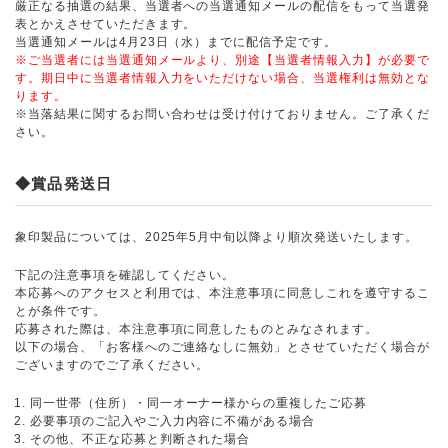
厳正なる抽選の結果、当選者への当選通知メールの配信をもって当選発
表とかえさせていただきます。
当選通知メールは4月23日（水）までに配信予定です。
※ご当選者には当選通知メールより、別途【当選者情報入力】が必要で
す。期日中に当選者情報入力をいただけない場合、当選権利は無効とな
ります。
※当落結果に関するお問い合わせは受け付けておりません。ご了承くだ
さい。
◆賞品発送日
象印製品については、2025年5月中旬以降より順次発送いたします。
下記の注意事項を確認してください。
本応募へのアクセスと利用では、本注意事項に同意しこれを遵守するこ
とが条件です。
応募された際は、本注意事項に同意したものとみなされます。
以下の場合、「お客様へのご連絡なしに無効」とさせていただく場合が
ございますのでご了承ください。
同一世帯（住所）・同一オーナー様からの重複したご応募
必要事項のご記入やご入力内容に不備がある場合
その他、不正な応募と判断された場合