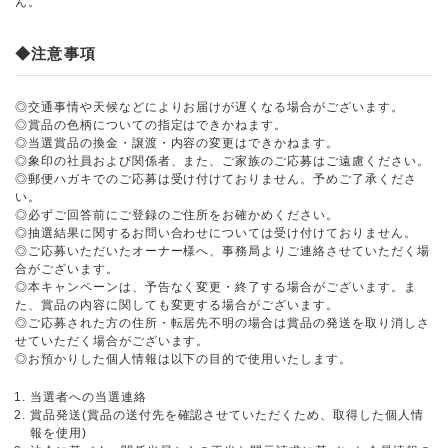
ん。
◆注意事項
◎交通事情や天候などによりお届けが遅くなる場合がございます。
◎賞品の色柄についての指定はできかねます。
◎当選賞品の換金・譲渡・内容の変更はできかねます。
◎象印の社員および関係者、また、ご家族のご応募はご遠慮ください。
◎郵便ハガキでのご応募は受け付けておりません。予めご了承くださ
い。
◎必ずご回答前にご登録のご住所をお確かめください。
◎抽選結果に関するお問い合わせについては受け付けておりません。
◎ご応募いただいたオーナー様へ、事務局よりご連絡させていただく場
合がございます。
◎本キャンペーンは、予告なく変更・終了する場合がございます。ま
た、賞品の内容に関しても変更する場合がございます。
◎ご応募された方の住所・転居先不明の場合は賞品の発送を取り消しさ
せていただく場合がございます。
◎お預かりした個人情報は以下の目的で使用いたします。
当選者への当選連絡
賞品発送(賞品の送付先を確認させていただくため、取得した個人情
報を使用)