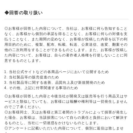
◆回答の取り扱い
◎お客様が回答した内容について、当社は、お客様に何ら告知すること
なく、お客様から個別の承諾を得ることなく、お客様に何らの対価を支
払うことなく、また期間の定めなく、お客様が投稿した内容を以下の利
用目的のために、複製、配布、転載、転送、公衆送信、改変、翻案その
他の二次利用をすることができるものとします。また、お客様が投稿し
た内容について、お客様は、自らの著作者人格権を行使しないことに同
意するものとします。
当社公式サイトなどの各商品ページにおいて公開するため
当社製品等の販売促進のため
当社製品等に関する改善、品質向上及び新規開発のため
その他、上記に付帯関連する事項のため
◎お客様が回答した内容と今後当社が開発又は販売等を行う商品又はサ
ービスと類似していても、お客様には報酬や権利等は一切発生しません
のでご了承ください。
◎お客様同士、又はお客様と第三者間のトラブルによって損害が発生し
た場合、お客様は、当該損害について自らの責任と負担において解決す
るものとし、当社に一切迷惑をかけないものとします。
◎アンケートに記載いただいた内容について、個別に返信は致しませ