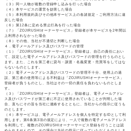
（３）同一人物が複数の登録申し込みを行った場合
（４）本サービスの運営を妨害した場合
（５）本利用規約及びその他本サービス上の各諸規定・ご利用方法に違
反した場合
（６）第12条に定める禁止行為を行った場合
（７）「ZOJIRUSHIオーナーサービス」登録者が本サービスを2年間以
上利用されなかった場合
（８）その他、当社が不適切と判断した場合
４．電子メールアドレス及びパスワードの管理
（１）「ZOJIRUSHIオーナーサービス」登録者は、自己の責任におい
て、設定した電子メールアドレス及びパスワードの管理を行うものとし
ます。また、これを第三者に貸与・譲渡・名義変更・売買等をしてはな
らないものとします。
（２）電子メールアドレス及びパスワードの管理不十分、使用上の過
誤、第三者の使用等による不利益は「ZOJIRUSHIオーナーサービス」
登録者が負うものとし、当社はその一切の責任を負わないものとしま
す。
（３）「ZOJIRUSHIオーナーサービス」登録者は、電子メールアドレ
ス及びパスワードが第三者に不正に使用されていることが判明した場
合、直ちにその旨を当社に連絡するとともに、当社からの指示に従うも
のとします。
（４）本サービスは、電子メールアドレスを個人を特定するIDとして利
用します。第6条第3項の規定により、一人で複数の電子メールアドレス
を利用して、複数のZOJIRUSHIオーナーサービス登録を行うことは認
められませんので、その場合は当社の指示に従っていただくものとしま