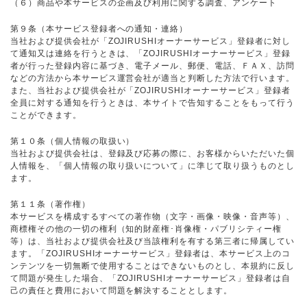
（６）商品や本サービスの企画及び利用に関する調査、アンケート
第９条（本サービス登録者への通知・連絡）
当社および提供会社が「ZOJIRUSHIオーナーサービス」登録者に対し
て通知又は連絡を行うときは、「ZOJIRUSHIオーナーサービス」登録
者が行った登録内容に基づき、電子メール、郵便、電話、ＦＡＸ、訪問
などの方法から本サービス運営会社が適当と判断した方法で行います。
また、当社および提供会社が「ZOJIRUSHIオーナーサービス」登録者
全員に対する通知を行うときは、本サイトで告知することをもって行う
ことができます。
第１０条（個人情報の取扱い）
当社および提供会社は、登録及び応募の際に、お客様からいただいた個
人情報を、「個人情報の取り扱いについて」に準じて取り扱うものとし
ます。
第１１条（著作権）
本サービスを構成するすべての著作物（文字・画像・映像・音声等）、
商標権その他の一切の権利（知的財産権･肖像権・パブリシティー権
等）は、当社および提供会社及び当該権利を有する第三者に帰属してい
ます。「ZOJIRUSHIオーナーサービス」登録者は、本サービス上のコ
ンテンツを一切無断で使用することはできないものとし、本規約に反し
て問題が発生した場合、「ZOJIRUSHIオーナーサービス」登録者は自
己の責任と費用において問題を解決することとします。