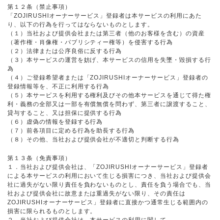
第１２条（禁止事項）
「ZOJIRUSHIオーナーサービス」登録者は本サービスの利用にあた
り、以下の行為を行ってはならないものとします。
（１）当社および提供会社または第三者（他のお客様を含む）の資産
（著作権・肖像権・パブリシティー権等）を侵害する行為
（２）法律または公序良俗に反する行為
（３）本サービスの運営を妨げ、本サービスの信用を失墜・毀損する行
為
（４）ご登録希望者または「ZOJIRUSHIオーナーサービス」登録者の
登録情報等を、不正に利用する行為
（５）本サービスを利用する権利及びその他本サービスを通じて得た権
利・義務の全部又は一部を有償無償を問わず、第三者に譲渡すること、
貸与すること、又は担保に提供する行為
（６）虚偽の情報を登録する行為
（７）前各項目に定める行為を助長する行為
（８）その他、当社および提供会社が不適切と判断する行為
第１３条（免責事項）
１．当社および提供会社は、「ZOJIRUSHIオーナーサービス」登録者
による本サービスの利用において生じる損害につき、当社および提供会
社に過失がない限り責任を負わないものとし、責任を負う場合でも、当
社および提供会社に故意または重過失がない限り、その責任は
ZOJIRUSHIオーナーサービス」登録者に直接かつ通常生じる範囲内の
損害に限られるものとします。