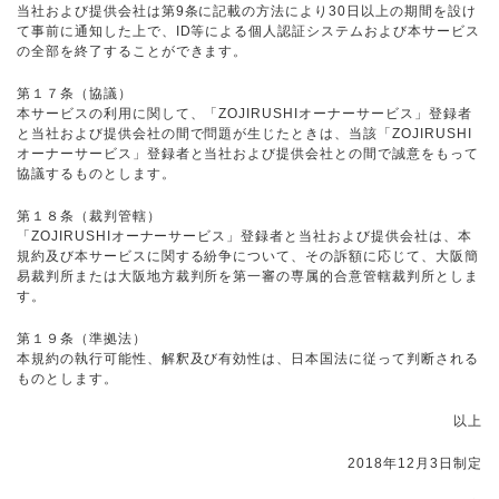
当社および提供会社は第9条に記載の方法により30日以上の期間を設け
て事前に通知した上で、ID等による個人認証システムおよび本サービス
の全部を終了することができます。
第１７条（協議）
本サービスの利用に関して、「ZOJIRUSHIオーナーサービス」登録者
と当社および提供会社の間で問題が生じたときは、当該「ZOJIRUSHI
オーナーサービス」登録者と当社および提供会社との間で誠意をもって
協議するものとします。
第１８条（裁判管轄）
「ZOJIRUSHIオーナーサービス」登録者と当社および提供会社は、本
規約及び本サービスに関する紛争について、その訴額に応じて、大阪簡
易裁判所または大阪地方裁判所を第一審の専属的合意管轄裁判所としま
す。
第１９条（準拠法）
本規約の執行可能性、解釈及び有効性は、日本国法に従って判断される
ものとします。
以上
2018年12月3日制定