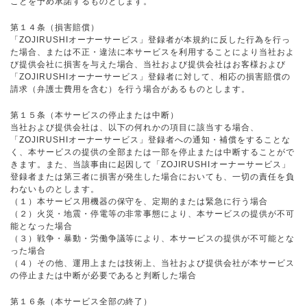
ことを予め承諾するものとします。
第１４条（損害賠償）
「ZOJIRUSHIオーナーサービス」登録者が本規約に反した行為を行っ
た場合、または不正・違法に本サービスを利用することにより当社およ
び提供会社に損害を与えた場合、当社および提供会社はお客様および
「ZOJIRUSHIオーナーサービス」登録者に対して、相応の損害賠償の
請求（弁護士費用を含む）を行う場合があるものとします。
第１５条（本サービスの停止または中断）
当社および提供会社は、以下の何れかの項目に該当する場合、
「ZOJIRUSHIオーナーサービス」登録者への通知・補償をすることな
く、本サービスの提供の全部または一部を停止または中断することがで
きます。また、当該事由に起因して「ZOJIRUSHIオーナーサービス」
登録者または第三者に損害が発生した場合においても、一切の責任を負
わないものとします。
（１）本サービス用機器の保守を、定期的または緊急に行う場合
（２）火災・地震・停電等の非常事態により、本サービスの提供が不可
能となった場合
（３）戦争・暴動・労働争議等により、本サービスの提供が不可能とな
った場合
（４）その他、運用上または技術上、当社および提供会社が本サービス
の停止または中断が必要であると判断した場合
第１６条（本サービス全部の終了）