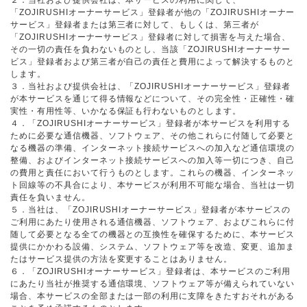
２．当社および提供会社は、本サービスの利用に関して、
「ZOJIRUSHIオーナーサービス」登録者が他の「ZOJIRUSHIオーナー
サービス」登録者または第三者に対して、もしくは、第三者が
「ZOJIRUSHIオーナーサービス」登録者に対して損害を与えた場合、
その一切の責任を負わないものとし、当該「ZOJIRUSHIオーナーサー
ビス」登録者および第三者が自己の責任と費用によって解決するものと
します。
３．当社および提供会社は、「ZOJIRUSHIオーナーサービス」登録者
が本サービスを通じて得る情報などについて、その完全性・正確性・確
実性・有用性等、いかなる保証も行わないものとします。
４．「ZOJIRUSHIオーナーサービス」登録者が本サービスを利用する
ために必要な通信機器、ソフトウェア、その他これらに付随して必要と
なる機器の準備、インターネット接続サービスへの加入など通信環境の
整備、およびインターネット接続サービスへの加入等一切につき、自己
の費用と責任において行うものとします。これらの機器、インターネッ
ト回線等の不具合により、本サービスが利用不可能な場合、当社は一切
責任を負いません。
５．当社は、「ZOJIRUSHIオーナーサービス」登録者が本サービスの
ご利用にあたり使用される通信機器、ソフトウェア、およびこれらに付
随して必要となる全ての機器との互換性を確保するために、本サービス
提供にかかわる設備、システム、ソフトウェア等を改造、変更、追加ま
たはサービス提供の方法を変更することはありません。
６．「ZOJIRUSHIオーナーサービス」登録者は、本サービスのご利用
にあたり当社が推奨する通信環境、ソフトウェア等が備えられていない
場合、本サービスの全部または一部の利用に支障をきたすおそれがある