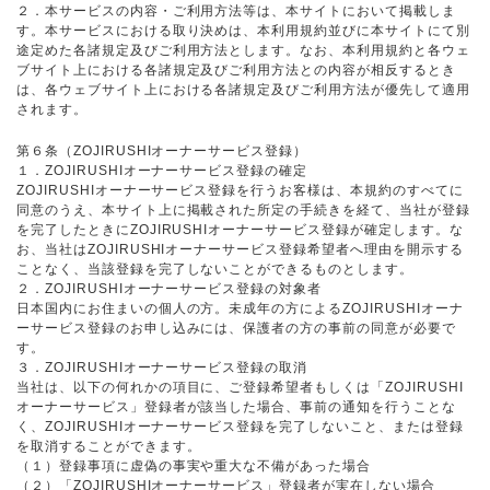
２．本サービスの内容・ご利用方法等は、本サイトにおいて掲載しま
す。本サービスにおける取り決めは、本利用規約並びに本サイトにて別
途定めた各諸規定及びご利用方法とします。なお、本利用規約と各ウェ
ブサイト上における各諸規定及びご利用方法との内容が相反するとき
は、各ウェブサイト上における各諸規定及びご利用方法が優先して適用
されます。
第６条（ZOJIRUSHIオーナーサービス登録）
１．ZOJIRUSHIオーナーサービス登録の確定
ZOJIRUSHIオーナーサービス登録を行うお客様は、本規約のすべてに
同意のうえ、本サイト上に掲載された所定の手続きを経て、当社が登録
を完了したときにZOJIRUSHIオーナーサービス登録が確定します。な
お、当社はZOJIRUSHIオーナーサービス登録希望者へ理由を開示する
ことなく、当該登録を完了しないことができるものとします。
２．ZOJIRUSHIオーナーサービス登録の対象者
日本国内にお住まいの個人の方。未成年の方によるZOJIRUSHIオーナ
ーサービス登録のお申し込みには、保護者の方の事前の同意が必要で
す。
３．ZOJIRUSHIオーナーサービス登録の取消
当社は、以下の何れかの項目に、ご登録希望者もしくは「ZOJIRUSHI
オーナーサービス」登録者が該当した場合、事前の通知を行うことな
く、ZOJIRUSHIオーナーサービス登録を完了しないこと、または登録
を取消することができます。
（１）登録事項に虚偽の事実や重大な不備があった場合
（２）「ZOJIRUSHIオーナーサービス」登録者が実在しない場合