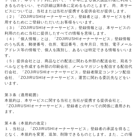
ト（以下、本サイト）内において、ＩＤ等による個人認証の後に利用で
きるものをいい、その詳細は第8条に定めるものとします。 尚、本サー
ビスについては、当社または当社が提携する提供会社が提供します。
（２）「ZOJIRUSHIオーナーサービス」登録者とは、本サービスを利
用するためにご登録いただいたお客様をいいます。
（３）「ZOJIRUSHIオーナーサービス」登録情報とは、本サービスの
利用のために当社に提供したすべての情報を意味します。
（４）「個人情報」とは、「ZOJIRUSHIオーナーサービス」登録情報
のうち氏名、郵便番号、住所、電話番号、生年月日、性別、電子メール
アドレス等の情報で、個人を識別し、あるいは特定できる情報をいいま
す。
（５）提供会社とは、商品などの配送に関わる外部の配送会社、宛名ラ
ベルなどを作成する外部の印刷会社、メールマガジンを配信する配信代
行会社、「ZOJIRUSHIオーナーサービス」登録者限定コンテンツ配信
会社、「ZOJIRUSHIオーナーサービス」運営に関わる委託先などをい
います。
第３条（適用範囲）
本規約は、本サービスに関する当社と当社が提携する提供会社と、
「ZOJIRUSHIオーナーサービス」登録者とのすべての関係に適用され
ます。
第４条（本規約の改定）
１．当社は、「ZOJIRUSHIオーナーサービス」登録者の承諾を得るこ
となく、本規約を変更、追加、削除できるものとします。また、この場