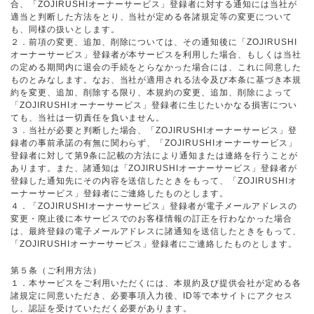
合、「ZOJIRUSHIオーナーサービス」登録者に対する通知には当社が
適当と判断した方法をとり、当社が定める各諸規定等の変更について
も、同様の扱いとします。
２．前項の変更、追加、削除については、その通知後に「ZOJIRUSHI
オーナーサービス」登録者が本サービスを利用した場合、もしくは当社
の定める期間内に退会の手続をとらなかった場合には、これに同意した
ものとみなします。なお、当社が適用される法令及び本条に基づき本規
約を変更、追加、削除する限り、本規約の変更、追加、削除によって
「ZOJIRUSHIオーナーサービス」登録者に生じたいかなる損害につい
ても、当社は一切責任を負いません。
３．当社が必要と判断した場合、「ZOJIRUSHIオーナーサービス」登
録者の事前承諾の有無に関わらず、「ZOJIRUSHIオーナーサービス」
登録者に対して第9条に記載の方法により通知または連絡を行うことが
あります。また、諸通知は「ZOJIRUSHIオーナーサービス」登録者が
登録した通知先にその内容を送信したときをもって、「ZOJIRUSHIオ
ーナーサービス」登録者にご連絡したものとします。
４．「ZOJIRUSHIオーナーサービス」登録者が電子メールアドレスの
変更・廃止後に本サービスでのお客様情報の訂正を行わなかった場合
は、最終登録の電子メールアドレスに諸通知を送信したときをもって、
「ZOJIRUSHIオーナーサービス」登録者にご連絡したものとします。
第５条（ご利用方法）
１．本サービスをご利用いただくには、本規約及び提供会社が定める各
諸規定に同意いただき、必要事項入力後、ID等で本サイトにアクセス
し、認証を受けていただく必要があります。